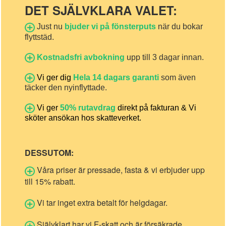
DET SJÄLVKLARA VALET:
Just nu
bjuder vi på fönsterputs
när du bokar
flyttstäd.
Kostnadsfri avbokning
upp till 3 dagar innan.
Vi ger dig
Hela 14 dagars garanti
som även
täcker den nyinflyttade.
Vi ger
50% rutavdrag
direkt på fakturan & Vi
sköter ansökan hos skatteverket.
DESSUTOM:
Våra priser är pressade, fasta & vi erbjuder upp
till 15% rabatt.
Vi tar inget extra betalt för helgdagar.
Självklart har vi F-skatt och är försäkrade.