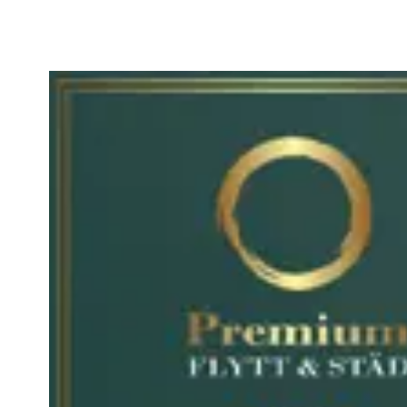
Blogg
Namn: *
E-post: *
Telefonnummer: *