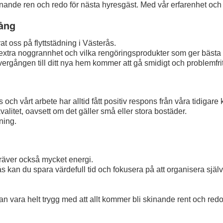
skinande ren och redo för nästa hyresgäst. Med vår erfarenhet och 
gång
at oss på flyttstädning i Västerås.
tra noggrannhet och vilka rengöringsprodukter som ger bästa m
vergången till ditt nya hem kommer att gå smidigt och problemfrit
ch vårt arbete har alltid fått positiv respons från våra tidigare 
kvalitet, oavsett om det gäller små eller stora bostäder.
ning.
kräver också mycket energi.
 kan du spara värdefull tid och fokusera på att organisera själva 
kan vara helt trygg med att allt kommer bli skinande rent och redo