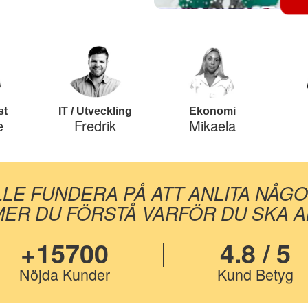
st
IT / Utveckling
Ekonomi
e
Fredrik
Mikaela
LLE FUNDERA PÅ ATT ANLITA NÅG
ER DU FÖRSTÅ VARFÖR DU SKA AN
+15700
4.8 / 5
Nöjda Kunder
Kund Betyg