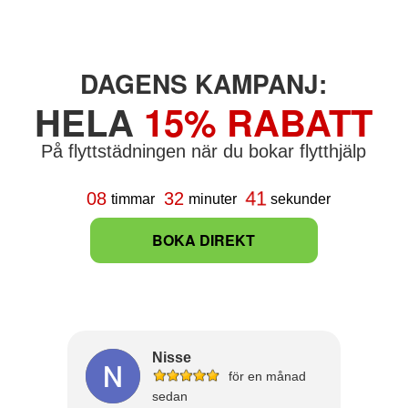
DAGENS KAMPANJ:
HELA
15% RABATT
På flyttstädningen när du bokar flytthjälp
40
08
32
timmar
minuter
sekunder
BOKA DIREKT
Nisse
för en månad
sedan