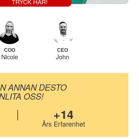
TRYCK HÄR!
COO
CEO
Nicole
John
ON ANNAN DESTO
LITA OSS!
+14
Års Erfarenhet