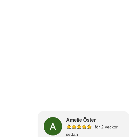
Amelie Öster
för 2 veckor
sedan