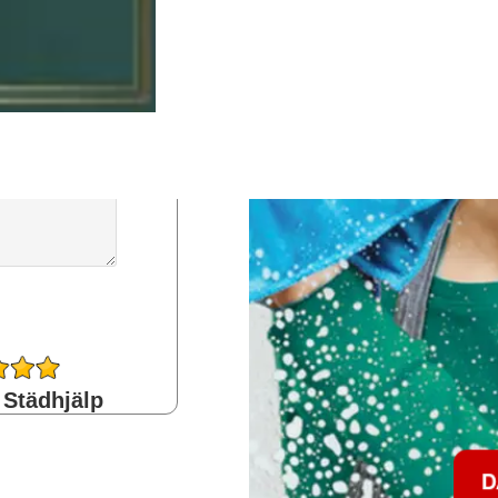
 Städhjälp
D